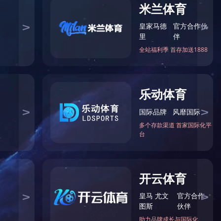
式：***公司资格预