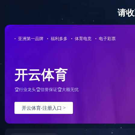
华体会体育(中国)HTH·官方网站
产业服务
华体会体